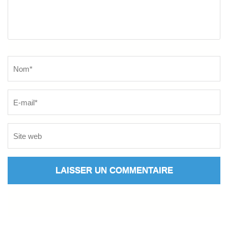
Name
*